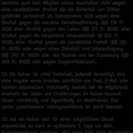
Kenntnis auch kein Mitglied seines Haushaltes nicht wegen
einer vorsätzlichen Straftat die die Sicherheit von Dritten
gefährdet vorbestraft ist, insbesondere nicht wegen einer
Straftat gegen die sexuelle Selbstbestimmung (§§ 174 ff.
StGB, einer Straftat gegen das Leben (§§ 211 ff. StGB), einer
Straftat gegen die körperliche Unversehrtheit (§ 223 ff.
StGB), einer Straftat gegen die persönliche Freiheit (§§ 232
ff. StGB), oder wegen eines Diebstahl und Unterschlagung
(§§ 242 ff. StGB) oder des Raubes und der Erpressung (§§
249 ff. StGB) oder wegen Drogenmissbrauch.
(2) Ein Nutzer ist, unter Vorbehalt, jederzeit berechtigt, sich
ohne Angabe eines Grundes schriftlich per Post, E-Mail oder
Telefon abzumelden. Gleichzeitig besteht bei die Möglichkeit,
innerhalb der Daten und Einstellungen im Nutzer-Account
diesen vollständig und eigenhändig zu deaktivieren. Das
vorher geschlossene Vertragsverhältnis ist damit beendet.
(3) Hat ein Nutzer sich für einen entgeltlichen Dienst
angemeldet, so kann er spätestens 5 Tage vor dem
Buchungszeitraum kündigen. Wird diese Frist nicht eingehalten,