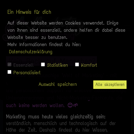
Ein Hinweis für dich
Auf dieser Website werden Cookies verwendet. Einige
von ihnen sind essenziell, andere helfen dir dabei diese
Website besser zu benutzen.
Mehr Informationen findest du hier:
Datenschutzerklärung
Kein Bock auf Menschen?
Essenziell
Statistiken
Komfort
Personalisiert
Entdecke die flauschige "Welt of Marketing" – mit
verständlichen Grundlagen, modernen Marketing-Skills
Auswahl speichern
Alle akzeptieren
und persönlichem Support für kreative Selbstständige,
Unternehmer:innen und Nicht-Marketing-Fachleute, die
auch keine werden wollen. 😊🌱
Marketing muss heute vieles gleichzeitig sein:
verständlich, menschlich und technologisch auf der
Höhe der Zeit. Deshalb findest du hier Wissen,