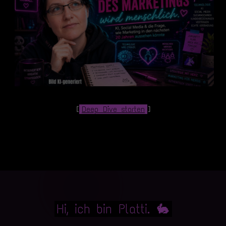
[
Deep Dive starten
]
Hi, ich bin Platti. 🐇