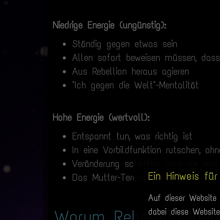
Niedrige Energie (ungünstig):
Ständig gegen etwas sein
Allen sofort beweisen müssen, das
Aus Rebellion heraus agieren
"Ich gegen die Welt"-Mentalität
Hohe Energie (wertvoll):
Entspannt tun, was richtig ist
In eine Vorbildfunktion rutschen, oh
Veränderung schaffen, ohne die We
Ein Hinweis für
Das Mutter-Teresa-Prinzip: Einfach 
Auf dieser Website 
Warum Rebellion kein
dabei diese Websit