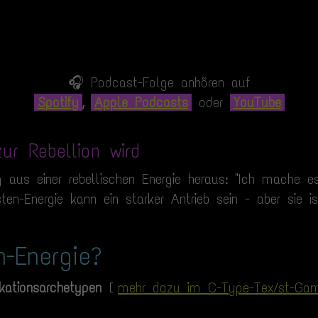
🎧 Podcast-Folge anhören auf
Spotify
,
Apple Podcasts
oder
YouTube
ur Rebellion wird
ng aus einer rebellischen Energie heraus: "Ich mache 
ten-Energie kann ein starker Antrieb sein - aber sie i
n-Energie?
ationsarchetypen
[
mehr dazu im C-Type-Tex/st-Ga