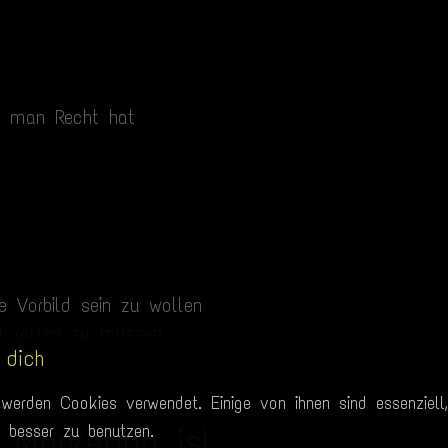
s man Recht hat
ne Vorbild sein zu wollen
lt retten zu müssen
 dich
helfen, ohne große Gesten
werden Cookies verwendet. Einige von ihnen sind essenziell,
 Marketing ist
e besser zu benutzen.