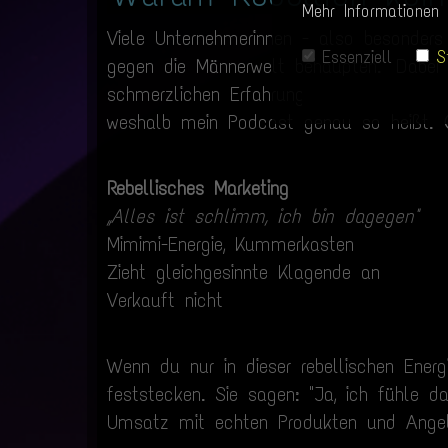
Mehr Informationen 
Viele Unternehmerinnen - also besonders
Essenziell
S
gegen die Männerwelt behaupten." Dabei
schmerzlichen Erfahrungen mit Menschen,
weshalb mein Podcast genau so heißt.
Rebellisches Marketing
„Alles ist schlimm, ich bin dagegen"
Mimimi-Energie, Kummerkasten
Zieht gleichgesinnte Klagende an
Verkauft nicht
Wenn du nur in dieser rebellischen Energ
feststecken. Sie sagen: "Ja, ich fühle 
Umsatz mit echten Produkten und Angebo