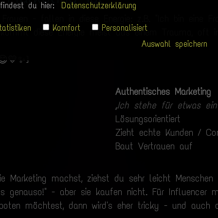
findest du hier:
Datenschutzerklärung
 Frauen - fallen in diese Energie: z.B. "Ich bin eine
tatistiken
Komfort
Personalisiert
 kommt diese Energie meist aus einem Trauma, oft in
Auswahl speichern
 die dazu führen, dass wir "
keinen Bock auf Mensch
 😊💛✨]
Authentisches Marketing
„Ich stehe für etwas ein
Lösungsorientiert
Zieht echte Kunden / C
Baut Vertrauen auf
ie Marketing machst, ziehst du sehr leicht Menschen 
das genauso!" - aber sie kaufen nicht. Für Influence
ten möchtest, dann wird's eher tricky - und auch d