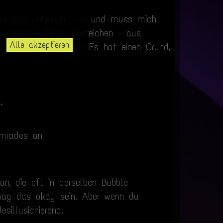
 Frau und Unternehmerin und muss mich
 anderen (Lebens)Bereichen - aus
Alle akzeptieren
en
" haben. [FunFact: Es hat einen Grund,
"
omrades an
an, die oft in derselben Bubble
r mag das okay sein. Aber wenn du
esillusionierend.