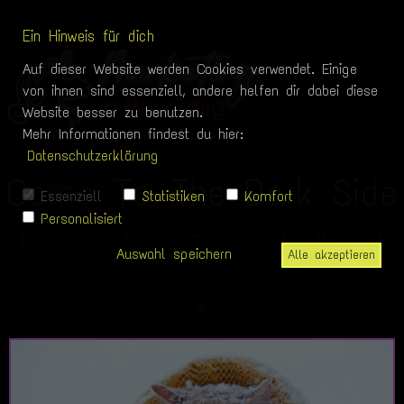
Ein Hinweis für dich
Auf dieser Website werden Cookies verwendet. Einige
von ihnen sind essenziell, andere helfen dir dabei diese
Website besser zu benutzen.
Mehr Informationen findest du hier:
Datenschutzerklärung
Come To The Dark Side
Essenziell
Statistiken
Komfort
Personalisiert
Der flauschige Marketing-Blog für Kreative, Nerds und
Auswahl speichern
Alle akzeptieren
andere Kellerkinder